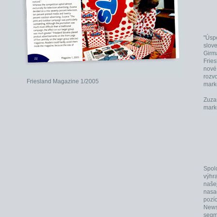
"Úsp
slove
Girm
Fries
nové
rozv
Friesland Magazine 1/2005
mark
Zuza
mark
Spolo
výhr
našej
nasa
pozíc
News
segme