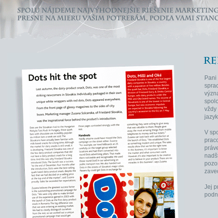
Pani
sprac
význ
spolo
vždy
jazyk
V sp
praco
práve
nadš
pozor
zave
Jej 
podn