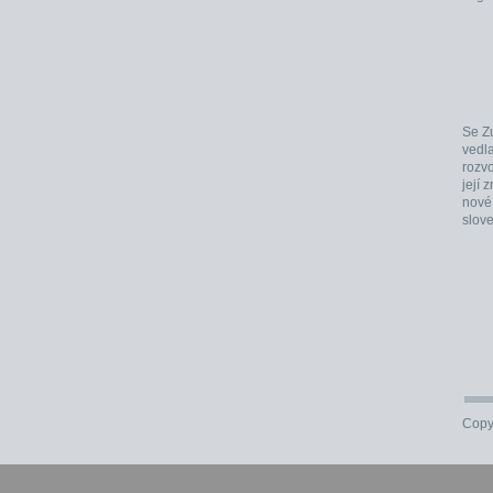
Se Z
vedla
rozv
její 
nové
slove
Copyr